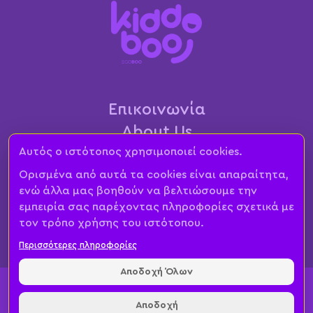
Επικοινωνία
About Us
Αυτός ο ιστότοπος χρησιμοποιεί cookies.
Όροι & Προϋποθέσεις
Πολιτική Απορρήτου
Ορισμένα από αυτά τα cookies είναι απαραίτητα,
ενώ άλλα μας βοηθούν να βελτιώσουμε την
Spielwarenmesse
εμπειρία σας παρέχοντας πληροφορίες σχετικά με
ΕU Data Act
τον τρόπο χρήσης του ιστότοπου.
Περισσότερες πληροφορίες
Αποδοχή Όλων
Kiddoboo© 2024
Αποδοχή