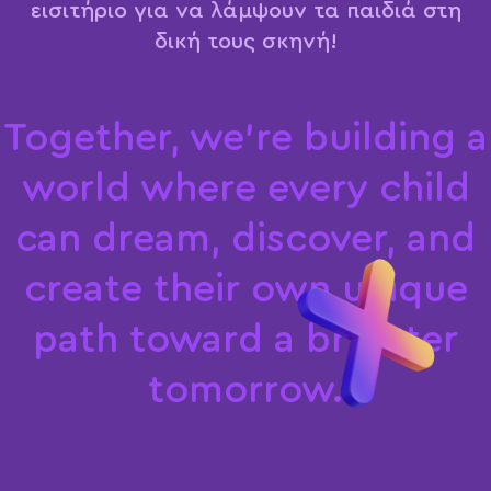
εισιτήριο για να λάμψουν τα παιδιά στη
δική τους σκηνή!
T
o
g
e
t
h
e
r
,
w
e
'
r
e
b
u
i
l
d
i
n
g
a
w
o
r
l
d
w
h
e
r
e
e
v
e
r
y
c
h
i
l
d
c
a
n
d
r
e
a
m
,
d
i
s
c
o
v
e
r
,
a
n
d
c
r
e
a
t
e
t
h
e
i
r
o
w
n
u
n
i
q
u
e
p
a
t
h
t
o
w
a
r
d
a
b
r
i
g
h
t
e
r
t
o
m
o
r
r
o
w
.